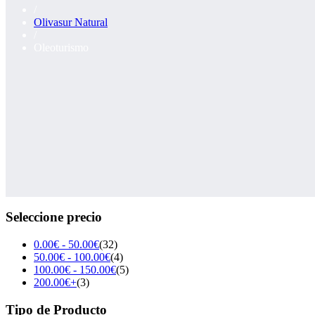
/
Olivasur Natural
/
Oleoturismo
Seleccione precio
0.00
€
-
50.00
€
(32)
50.00
€
-
100.00
€
(4)
100.00
€
-
150.00
€
(5)
200.00
€
+
(3)
Tipo de Producto