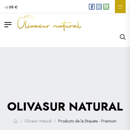
es a
35 €
OLIVASUR NATURAL
Olivasur Natural
Producto de la Etiqueta - Premium
/
/