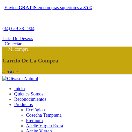
Envios
GRATIS
en compras superiores a
35 €
(34) 629 381 904
Lista De Deseos
Conectar
Mi compra
Carrito De La Compra
cerca de
Inicio
Quienes Somos
Reconocimientos
Productos
Ecológico
Cosecha Temprana
Premium
Aceite Virgen Extra
Aceite Virgen