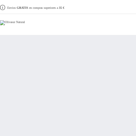
Envios
GRATIS
en compras superiores a
35 €