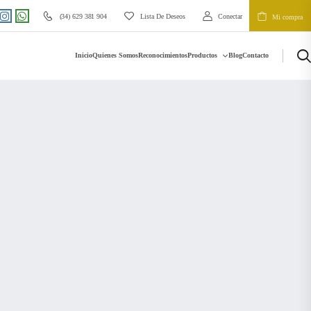
(34) 629 381 904
Lista De Deseos
Conectar
Mi compra
Inicio
Quienes Somos
Reconocimientos
Productos
Blog
Contacto