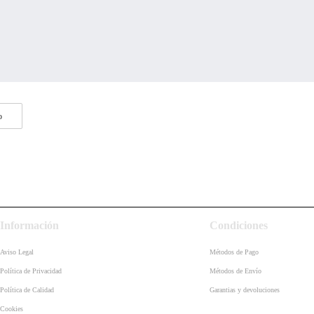
Información
Condiciones
Aviso Legal
Métodos de Pago
Política de Privacidad
Métodos de Envío
Política de Calidad
Garantias y devoluciones
Cookies