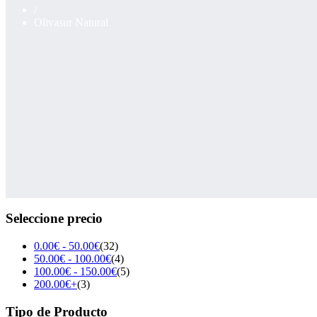
/
Olivasur Natural
Seleccione precio
0.00
€
-
50.00
€
(32)
50.00
€
-
100.00
€
(4)
100.00
€
-
150.00
€
(5)
200.00
€
+
(3)
Tipo de Producto