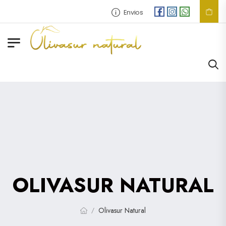
Envios
GRATIS
en compras super
OLIVASUR NATURAL
Olivasur Natural
/