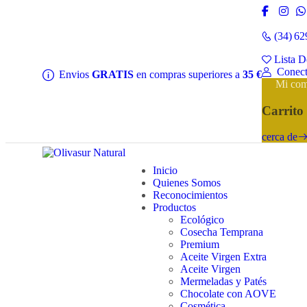
(34) 62
Lista 
Conect
Envios
GRATIS
en compras superiores a
35 €
Mi com
Carrit
cerca de
Inicio
Quienes Somos
Reconocimientos
Productos
Ecológico
Cosecha Temprana
Premium
Aceite Virgen Extra
Aceite Virgen
Mermeladas y Patés
Chocolate con AOVE
Cosmética