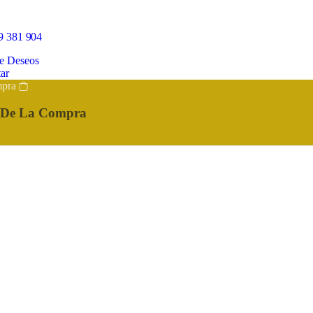
9 381 904
De Deseos
ar
pra
o De La Compra