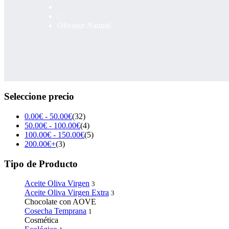
/
Olivasur Natural
Seleccione precio
0.00
€
-
50.00
€
(32)
50.00
€
-
100.00
€
(4)
100.00
€
-
150.00
€
(5)
200.00
€
+
(3)
Tipo de Producto
Aceite Oliva Virgen
3
Aceite Oliva Virgen Extra
3
Chocolate con AOVE
Cosecha Temprana
1
Cosmética