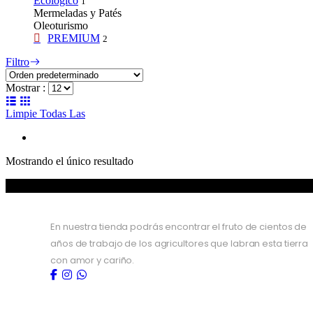
Ecológico
1
Mermeladas y Patés
Oleoturismo
PREMIUM
2
Filtro
Mostrar :
Limpie Todas Las
Mostrando el único resultado
En nuestra tienda podrás encontrar el fruto de cientos de
años de trabajo de los agricultores que labran esta tierra
con amor y cariño.