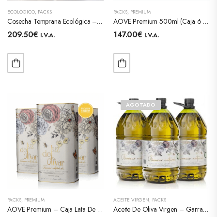
ECOLÓGICO
,
PACKS
PACKS
,
PREMIUM
Cosecha Temprana Ecológica – Botella 500ml – Caja 6 Unidades
AOVE Premium 500ml (Caja 6 Unidades) – Aceite Noviembre
209.50
€
147.00
€
I.V.A.
I.V.A.
AGOTADO
PACKS
,
PREMIUM
ACEITE VIRGEN
,
PACKS
AOVE Premium – Caja Lata De 5L (3 Unidades) – Cosecha De Noviembre
Aceite De Oliva Virgen – Garrafa 5L – Caja 3 Unidades