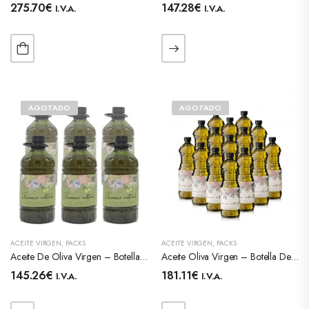
275.70
€
147.28
€
I.V.A.
I.V.A.
AGOTADO
AGOTADO
ACEITE VIRGEN
,
PACKS
ACEITE VIRGEN
,
PACKS
Aceite De Oliva Virgen – Botella 2L – Caja 6 Unidades
Aceite Oliva Virgen – Botella De 1Lt – Caja 15 Unidades.
145.26
€
181.11
€
I.V.A.
I.V.A.