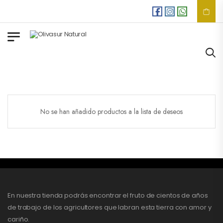
Envios
GRATIS
en co
No se han añadido productos a la lista de deseos
En nuestra tienda podrás encontrar el fruto de cientos de años
de trabajo de los agricultores que labran esta tierra con amor y
cariño.