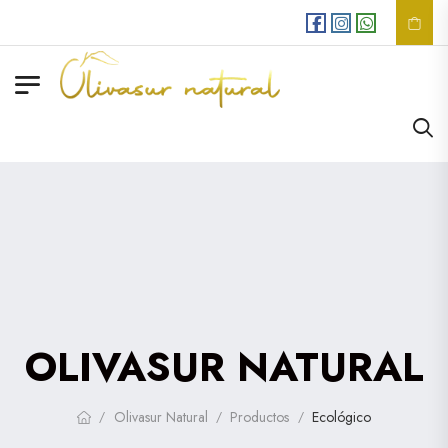
Envios
GRATIS
en 
OLIVASUR NATURAL
Olivasur Natural
Productos
Ecológico
/
/
/