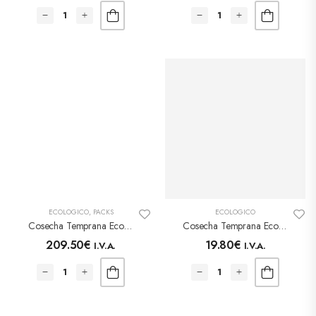
ECOLÓGICO
,
PACKS
ECOLÓGICO
Cosecha Temprana Ecológica – Botella 500ml – Caja 6 Unidades
Cosecha Temprana Ecológico – Botella 250ml
209.50
€
19.80
€
I.V.A.
I.V.A.