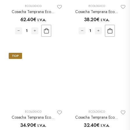
ECOLÓGICO
ECOLÓGICO
Cosecha Temprana Ecológico – Caja Madera De Olivo Artesana– Bombilla 500ml
Cosecha Temprana Ecológica – Caja Corporativa – Bombilla 500ml
62.40
€
38.20
€
I.V.A.
I.V.A.
TOP
ECOLÓGICO
ECOLÓGICO
Cosecha Temprana Ecológico – Bombilla 500ml
Cosecha Temprana Ecológico – Botella 500ml
34.90
€
32.40
€
I.V.A.
I.V.A.