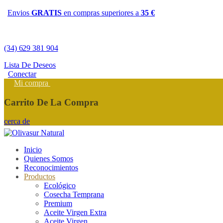
Envios
GRATIS
en compras superiores a
35 €
(34) 629 381 904
Lista De Deseos
Conectar
Mi compra
Carrito De La Compra
cerca de
Inicio
Quienes Somos
Reconocimientos
Productos
Ecológico
Cosecha Temprana
Premium
Aceite Virgen Extra
Aceite Virgen