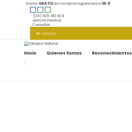
Envios
GRATIS
en compras superiores a
35 €
(34) 629 381 904
Lista De Deseos
Conectar
Mi compra
Inicio
Quienes Somos
Reconocimientos