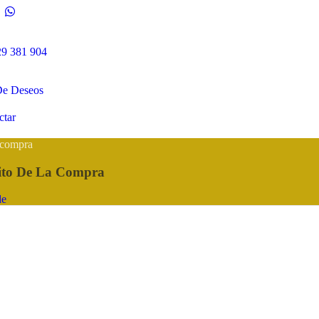
29 381 904
De Deseos
ctar
compra
ito De La Compra
de