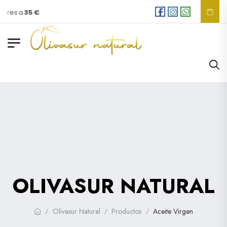
ores a
35 €
OLIVASUR NATURAL
Olivasur Natural
Productos
Aceite Virgen
/
/
/