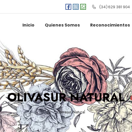
(34) 629 381 904
Inicio
Quienes Somos
Reconocimientos
OLIVASUR NATURAL
Olivasur Natural
/