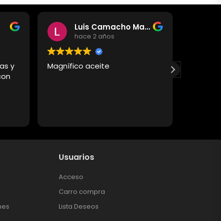
Luis Camacho Martinez
hace 2 años
as y
Magnífico aceite
Un acei
con
buena calidad, l
al natura
recomi
Usuarios
Acceso
Carro compra
nes
Lista Deseos