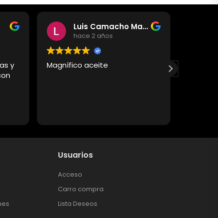
Luis Camacho Martinez
hace 2 años
as y
Magnífico aceite
Un acei
con
buena calidad, l
al natura
recomi
Usuarios
Acceso
Carro compra
nes
Lista Deseos