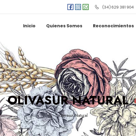
(34) 629 381 904
Inicio
Quienes Somos
Reconocimientos
OLIVASUR NATURAL
Olivasur Natural
/